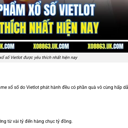
ổ số Vietlot được yêu thích nhất hiện nay
me xổ số do Vietlot phát hành đều có phần quà vô cùng hấp dẫ
ng từ vài tỷ đến hàng chục tỷ đồng.