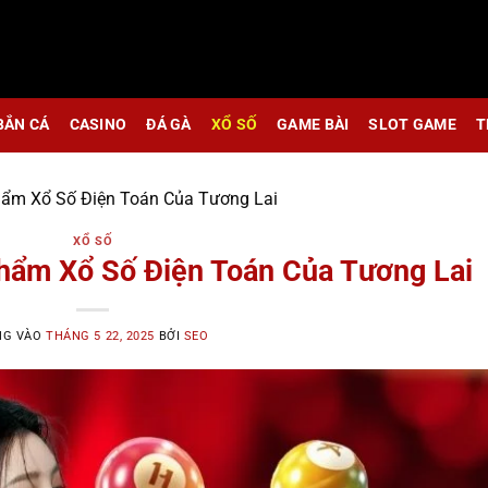
BẮN CÁ
CASINO
ĐÁ GÀ
XỔ SỐ
GAME BÀI
SLOT GAME
T
Phẩm Xổ Số Điện Toán Của Tương Lai
XỔ SỐ
Phẩm Xổ Số Điện Toán Của Tương Lai
NG VÀO
THÁNG 5 22, 2025
BỞI
SEO