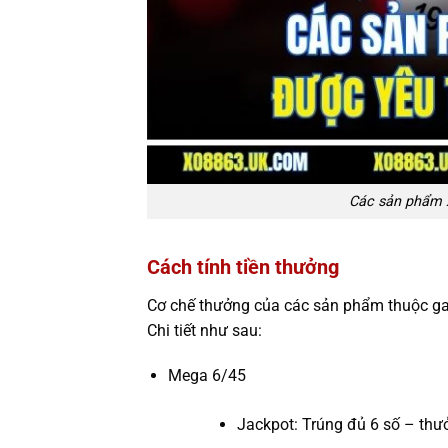
Các sản phẩm x
Cách tính tiền thưởng
Cơ chế thưởng của các sản phẩm thuộc ga
Chi tiết như sau:
Mega 6/45
Jackpot: Trúng đủ 6 số – thưở