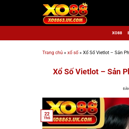
Bỏ
qua
nội
dung
XO88
Trang chủ
»
xổ số
»
Xổ Số Vietlot – Sản 
Xổ Số Vietlot – Sản 
ĐĂ
22
Th5