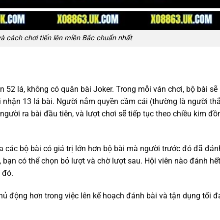
và cách chơi tiến lên miền Bắc chuẩn nhất
 52 lá, không có quân bài Joker. Trong mỗi ván chơi, bộ bài sẽ
i nhận 13 lá bài. Người nắm quyền cầm cái (thường là người th
người ra bài đầu tiên, và lượt chơi sẽ tiếp tục theo chiều kim đồ
a các bộ bài có giá trị lớn hơn bộ bài mà người trước đó đã đán
 bạn có thể chọn bỏ lượt và chờ lượt sau. Hội viên nào đánh hế
 đó.
hủ động hơn trong việc lên kế hoạch đánh bài và tận dụng tối đ