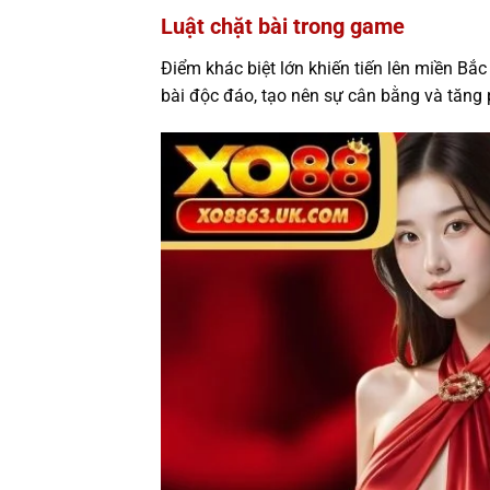
Luật chặt bài trong game
Điểm khác biệt lớn khiến tiến lên miền Bắc
bài độc đáo, tạo nên sự cân bằng và tăng 