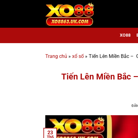
Bỏ
qua
nội
dung
XO88
Trang chủ
»
xổ số
»
Tiến Lên Miền Bắc – 
Tiến Lên Miền Bắc 
ĐĂ
23
Th5