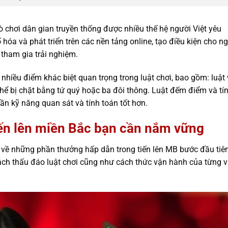
trò chơi dân gian truyền thống được nhiều thế hệ người Việt yêu
 hóa và phát triển trên các nền tảng online, tạo điều kiện cho n
tham gia trải nghiệm.
nhiều điểm khác biệt quan trọng trong luật chơi, bao gồm: luật 
thể bị chặt bằng tứ quý hoặc ba đôi thông. Luật đếm điểm và tí
ần kỹ năng quan sát và tính toán tốt hơn.
iến lên miền Bắc bạn cần nắm vững
u về những phần thưởng hấp dẫn trong tiến lên MB bước đầu tiê
cách thấu đáo luật chơi cũng như cách thức vận hành của từng 