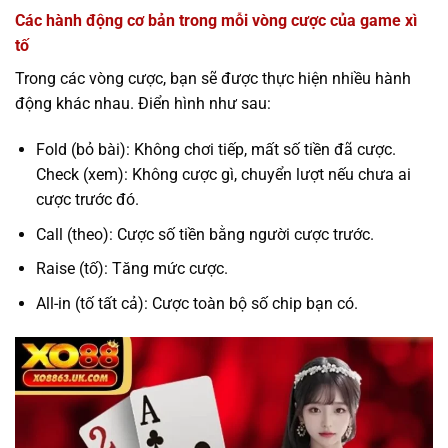
Các hành động cơ bản trong mỗi vòng cược của game xì
tố
Trong các vòng cược, bạn sẽ được thực hiện nhiều hành
động khác nhau. Điển hình như sau:
Fold (bỏ bài): Không chơi tiếp, mất số tiền đã cược.
Check (xem): Không cược gì, chuyển lượt nếu chưa ai
cược trước đó.
Call (theo): Cược số tiền bằng người cược trước.
Raise (tố): Tăng mức cược.
All-in (tố tất cả): Cược toàn bộ số chip bạn có.