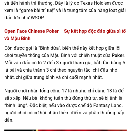
và tiến hành trả thưởng. Đây là lý do Texas Hold’em được
xem là “game bài trí tuệ” và là trung tâm của hàng loạt giải
đấu lớn như WSOP.
Open Face Chinese Poker – Sự kết hợp độc đáo giữa xì tố
và Mậu Binh
Còn được gọi là “Binh dứa”, biến thể này kết hợp giữa lối
chơi truyền thống của Mậu Binh với chiến thuật của
Poker
.
Mỗi ván đấu có từ 2 đến 3 người tham gia, bắt đầu bằng 5
lá bài và chia thành 3 chi theo nguyên tắc: chi đầu nhỏ
nhất, chi giữa trung bình và chi cuối mạnh nhất.
Người chơi nhận tổng cộng 17 lá nhưng chỉ dùng 13 lá để
sắp xếp. Nếu bài không tuân thủ đúng thứ tự, sẽ bị tính là
“binh lủng”. Đặc biệt, nếu vào được chế độ Fantasy Land,
người chơi có cơ hội nhận thêm điểm và phần thưởng hấp
dẫn.