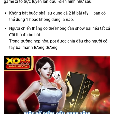
game xì tố trực tuyến lần đầu. Điển hình như sau:
Không bắt buộc phải sử dụng cả 2 lá bài tẩy – bạn có
thể dùng 1 hoặc không dùng lá nào.
Người chiến thắng có thể không cần show bài nếu tất cả
đối thủ đã bỏ bài.
Trong trường hợp hòa, pot được chia đều cho người có
tay bài mạnh tương đương.