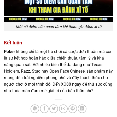
Một số điểm cần quan tâm khi tham gia đánh xì tố
Kết luận
Poker
không chỉ là một trò chơi cá cược đơn thuần mà còn
là sự kết hợp hoàn hảo giữa chiến thuật, tâm lý và khả
năng quan sát. Với nhiều biến thể đa dạng như Texas
Hold’em, Razz, Stud hay Open Face Chinese, sản phẩm này
mang đến trải nghiệm phong phú và đầy thách thức cho
người chơi ở mọi trình độ. Đến XO88 ngay để thử sức cũng
như thỏa mãn đam mê giải trí của bản thân nhé!