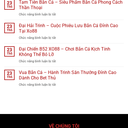
Lên
Tam Tiên Bắn Cá – Siêu Phẩm Bắn Cá Phong Cách
23
Miền
Th5
Thần Thoại
Bắc
ở
Chức năng bình luận bị tắt
–
Tam
Tiên
Đại Hải Trình – Cuộc Phiêu Lưu Bắn Cá Đỉnh Cao
Game
23
Bắn
Bài
Th5
Tại Xo88
Cá
Đánh
ở
Chức năng bình luận bị tắt
–
Nhanh
Đại
Siêu
Thắng
Hải
Đại Chiến B52 XO88 – Chơi Bắn Cá Kịch Tính
Phẩm
23
Lớn
Trình
Bắn
Th5
Không Thể Bỏ Lỡ
Siêu
–
Cá
Dễ
ở
Chức năng bình luận bị tắt
Cuộc
Phong
Đại
Phiêu
Cách
Chiến
Vua Bắn Cá – Hành Trình Săn Thưởng Đỉnh Cao
Lưu
23
Thần
B52
Bắn
Th5
Dành Cho Bet Thủ
Thoại
XO88
Cá
ở
Chức năng bình luận bị tắt
–
Đỉnh
Vua
Chơi
Cao
Bắn
Bắn
Tại
Cá
Cá
Xo88
–
Kịch
Hành
Tính
Trình
Không
Săn
Thể
Thưởng
Bỏ
VỀ CHÚNG TÔI