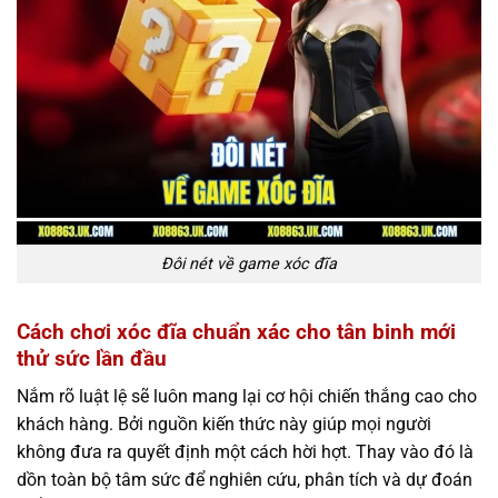
Đôi nét về game xóc đĩa
Cách chơi xóc đĩa chuẩn xác cho tân binh mới
thử sức lần đầu
Nắm rõ luật lệ sẽ luôn mang lại cơ hội chiến thắng cao cho
khách hàng. Bởi nguồn kiến thức này giúp mọi người
không đưa ra quyết định một cách hời hợt. Thay vào đó là
dồn toàn bộ tâm sức để nghiên cứu, phân tích và dự đoán