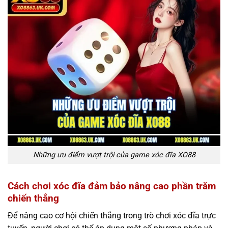
Những ưu điểm vượt trội của game xóc đĩa XO88
Cách chơi xóc đĩa đảm bảo nâng cao phần trăm
chiến thắng
Để nâng cao cơ hội chiến thắng trong trò chơi xóc đĩa trực