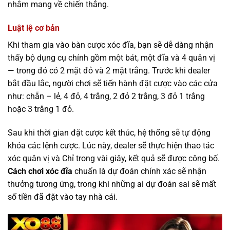
nhằm mang về chiến thắng.
Luật lệ cơ bản
Khi tham gia vào bàn cược xóc đĩa, bạn sẽ dễ dàng nhận
thấy bộ dụng cụ chính gồm một bát, một đĩa và 4 quân vị
— trong đó có 2 mặt đỏ và 2 mặt trắng. Trước khi dealer
bắt đầu lắc, người chơi sẽ tiến hành đặt cược vào các cửa
như: chẵn – lẻ, 4 đỏ, 4 trắng, 2 đỏ 2 trắng, 3 đỏ 1 trắng
hoặc 3 trắng 1 đỏ.
Sau khi thời gian đặt cược kết thúc, hệ thống sẽ tự động
khóa các lệnh cược. Lúc này, dealer sẽ thực hiện thao tác
xóc quân vị và Chỉ trong vài giây, kết quả sẽ được công bố.
Cách chơi xóc đĩa
chuẩn là dự đoán chính xác sẽ nhận
thưởng tương ứng, trong khi những ai dự đoán sai sẽ mất
số tiền đã đặt vào tay nhà cái.