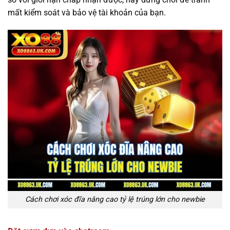
mất kiểm soát và bảo vệ tài khoản của bạn.
Cách chơi xóc đĩa nâng cao tỷ lệ trúng lớn cho newbie