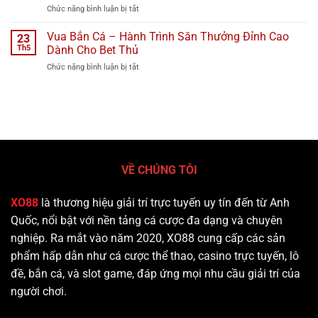
Cá
Dễ
ở
Chức năng bình luận bị tắt
Cuộc
Phong
Đại
Phiêu
Cách
Chiến
Vua Bắn Cá – Hành Trình Săn Thưởng Đỉnh Cao
Lưu
23
Thần
B52
Bắn
Th5
Dành Cho Bet Thủ
Thoại
XO88
Cá
ở
Chức năng bình luận bị tắt
–
Đỉnh
Vua
Chơi
Cao
Bắn
Bắn
Tại
Cá
Cá
Xo88
–
Kịch
Hành
Tính
Trình
Không
Săn
Thể
Thưởng
Bỏ
VỀ CHÚNG TÔI
Đỉnh
Lỡ
Cao
Dành
XO88
là thương hiệu giải trí trực tuyến uy tín đến từ Anh
Cho
Quốc, nổi bật với nền tảng cá cược đa dạng và chuyên
Bet
Thủ
nghiệp. Ra mắt vào năm 2020, XO88 cung cấp các sản
phẩm hấp dẫn như cá cược thể thao, casino trực tuyến, lô
đề, bắn cá, và slot game, đáp ứng mọi nhu cầu giải trí của
người chơi.