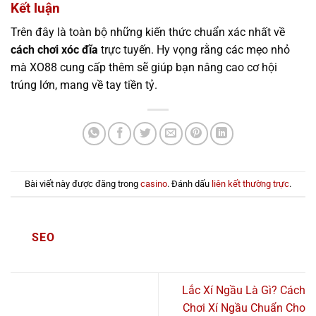
Kết luận
Trên đây là toàn bộ những kiến thức chuẩn xác nhất về
cách chơi xóc đĩa
trực tuyến. Hy vọng rằng các mẹo nhỏ
mà XO88 cung cấp thêm sẽ giúp bạn nâng cao cơ hội
trúng lớn, mang về tay tiền tỷ.
Bài viết này được đăng trong
casino
. Đánh dấu
liên kết thường trực
.
SEO
Lắc Xí Ngầu Là Gì? Cách
Chơi Xí Ngầu Chuẩn Cho