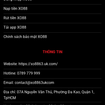
Nạp tiền XO88
Rút tiền XO88
Tải app XO88
Chính sách bảo mật XO88
THÔNG TIN
Website: https://xo8863.uk.com/
Hotline: 0789 779 999
Email: contact@xo8863ukcom
Địa chỉ: 07A Nguyễn Văn Thủ, Phường Đa Kao, Quận 1,
TpHCM