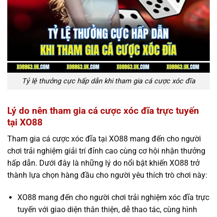
Tỷ lệ thưởng cực hấp dẫn khi tham gia cá cược xóc đĩa
Lý do nên tham gia cá cược xóc đĩa trực tuyến
tại XO88
Tham gia cá cược xóc đĩa tại XO88 mang đến cho người
chơi trải nghiệm giải trí đỉnh cao cùng cơ hội nhận thưởng
hấp dẫn. Dưới đây là những lý do nổi bật khiến XO88 trở
thành lựa chọn hàng đầu cho người yêu thích trò chơi này:
XO88 mang đến cho người chơi trải nghiệm xóc đĩa trực
tuyến với giao diện thân thiện, dễ thao tác, cùng hình