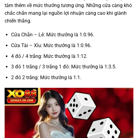
tâm thêm về mức thưởng tương ứng. Những cửa càng khó
chắc chắn mang lại nguồn lợi nhuận càng cao khi giành
chiến thắng.
Cửa Chẵn – Lẻ: Mức thưởng là 1:0.96.
Cửa Tài – Xỉu: Mức thưởng là 1:0.96.
4 đỏ / 4 trắng: Mức thưởng là 1:12.
3 đỏ 1 trắng / 3 trắng 1 đỏ: Mức thưởng là 1:3.5.
2 đỏ 2 trắng: Mức thưởng là 1:1.